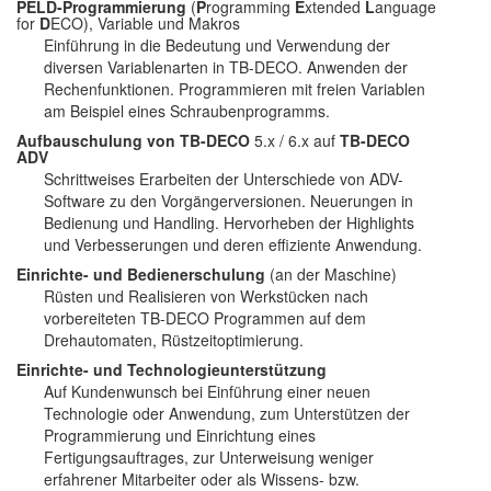
PELD-Programmierung
(
P
rogramming
E
xtended
L
anguage
for
D
ECO), Variable und Makros
Einführung in die Bedeutung und Verwendung der
diversen Variablenarten in TB-DECO. Anwenden der
Rechenfunktionen. Programmieren mit freien Variablen
am Beispiel eines Schraubenprogramms.
Aufbauschulung von TB-DECO
5.x / 6.x auf
TB-DECO
ADV
Schrittweises Erarbeiten der Unterschiede von ADV-
Software zu den Vorgängerversionen. Neuerungen in
Bedienung und Handling. Hervorheben der Highlights
und Verbesserungen und deren effiziente Anwendung.
Einrichte- und Bedienerschulung
(an der Maschine)
Rüsten und Realisieren von Werkstücken nach
vorbereiteten TB-DECO Programmen auf dem
Drehautomaten, Rüstzeitoptimierung.
Einrichte- und Technologieunterstützung
Auf Kundenwunsch bei Einführung einer neuen
Technologie oder Anwendung, zum Unterstützen der
Programmierung und Einrichtung eines
Fertigungsauftrages, zur Unterweisung weniger
erfahrener Mitarbeiter oder als Wissens- bzw.